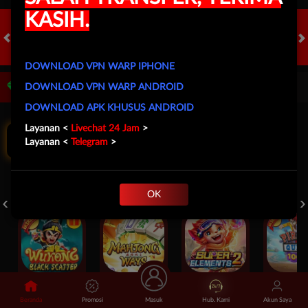
KASIH.
HOT GAMES
SLOTS
LIVE CASINO
RACE
TOGEL
OL
DOWNLOAD VPN WARP IPHONE
Game Populer
DOWNLOAD VPN WARP ANDROID
Tap Me!
DOWNLOAD APK KHUSUS ANDROID
Layanan <
Livechat 24 Jam
>
Layanan <
Telegram
>
GATES OF OLYMPUS POP
BANG GACOR 1000
NEZHA 2
OK
WUKONG - BLACK SCATTER
MAHJONG WAYS
SUPER ELEMENTS 2
Beranda
Promosi
Masuk
Hub. Kami
Akun Saya