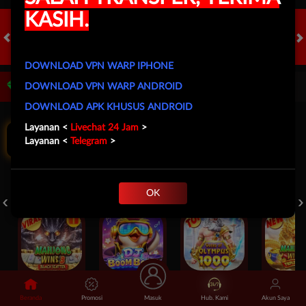
KASIH.
HOT GAMES
SLOTS
LIVE CASINO
RACE
TOGEL
OL
DOWNLOAD VPN WARP IPHONE
Game Populer
DOWNLOAD VPN WARP ANDROID
Tap Me!
DOWNLOAD APK KHUSUS ANDROID
Layanan <
Livechat 24 Jam
>
Layanan <
Telegram
>
GATES OF OLYMPUS POP
STORM OF SETH 2
GOYANG GAIB
OK
MAHJONG WINS 3 – BLACK SCATTER
DJ BOOM BOOM
GATES OF OLYMPUS 1000
Beranda
Promosi
Masuk
Hub. Kami
Akun Saya