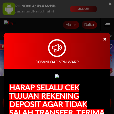
×
RHINO88 Aplikasi Mobile
UNDUH
Jangan tampilkan lagi hari ini
Masuk
Daftar
6 dari 15.00.00 sampai 30-Sep-2026 15.00.00. Selama waktu ini, PP Virtual Sports 
×
DOWNLOAD VPN WARP
HARAP SELALU CEK
JACKPOT
PLAY
TUJUAN REKENING
IDR
12,667,876,078
DEPOSIT AGAR TIDAK
SALAH TRANSFER, TERIMA